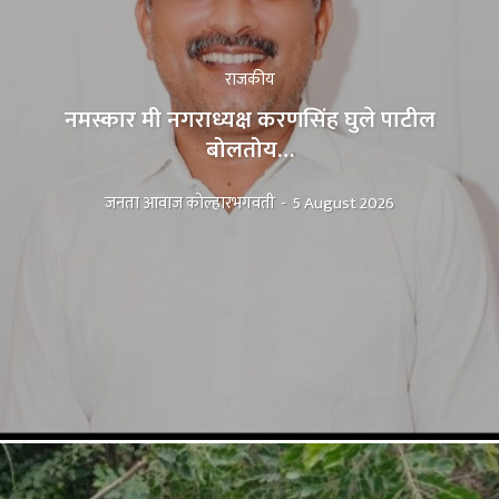
राजकीय
नमस्कार मी नगराध्यक्ष करणसिंह घुले पाटील
बोलतोय…
जनता आवाज कोल्हारभगवती
-
5 August 2026