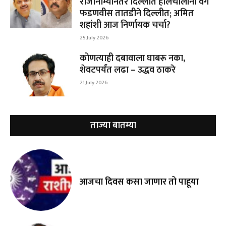
राजीनाम्यानंतर दिल्लीत हालचालींना वेग
फडणवीस तातडीने दिल्लीत; अमित
शहांशी आज निर्णायक चर्चा?
25 July 2026
कोणत्याही दबावाला घाबरू नका,
शेवटपर्यंत लढा – उद्धव ठाकरे
21 July 2026
ताज्या बातम्या
आजचा दिवस कसा जाणार तो पाहूया