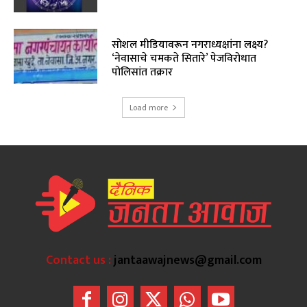
सोशल मीडियावरून नगराध्यक्षांना लक्ष्य?
‘नेवासाचे चमकते सितारे’ पेजविरोधात
पोलिसांत तक्रार
Load more
Contact us :
jantaawajnews@gmail.com