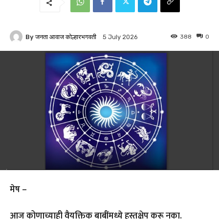
By
जनता आवाज कोल्हारभगवती
388
0
5 July 2026
मेष –
आज कोणाच्याही वैयक्तिक बाबींमध्ये हस्तक्षेप करू नका.