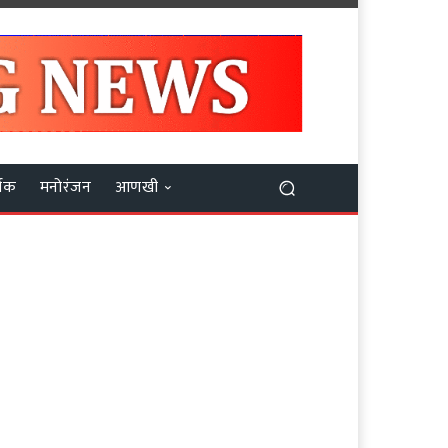
मिक
मनोरंजन
आणखी